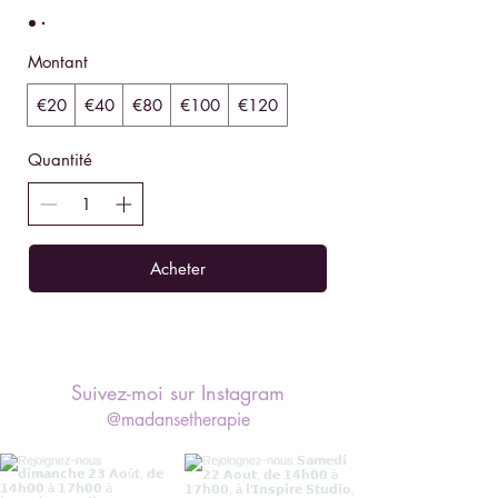
Montant
€20
€40
€80
€100
€120
Quantité
Acheter
Suivez-moi sur Instagram
@madansetherapie